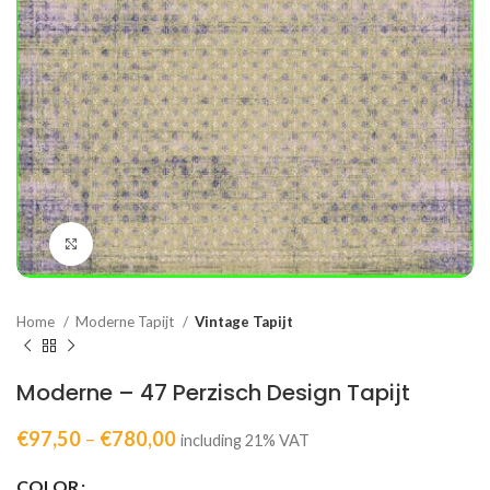
Click to enlarge
Home
Moderne Tapijt
Vintage Tapijt
Moderne – 47 Perzisch Design Tapijt
€
97,50
–
€
780,00
including 21% VAT
COLOR