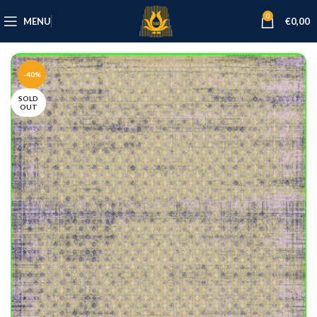
0
MENU
€
0,00
-40%
SOLD
OUT