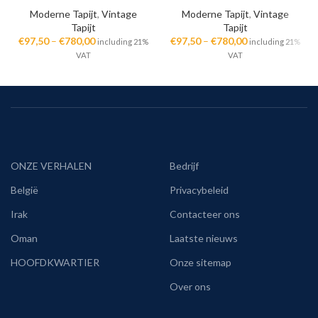
Moderne Tapijt
,
Vintage
Moderne Tapijt
,
Vintage
Tapijt
Tapijt
€
97,50
–
€
780,00
€
97,50
–
€
780,00
including 21%
including 21%
VAT
VAT
ONZE VERHALEN
Bedrijf
België
Privacybeleid
Irak
Contacteer ons
Oman
Laatste nieuws
HOOFDKWARTIER
Onze sitemap
Over ons