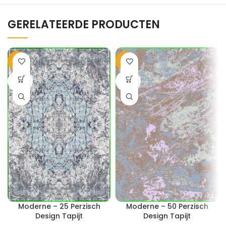
GERELATEERDE PRODUCTEN
-40%
-40%
SOLD
SOLD
OUT
OUT
Moderne – 25 Perzisch
Moderne – 50 Perzisch
Design Tapijt
Design Tapijt