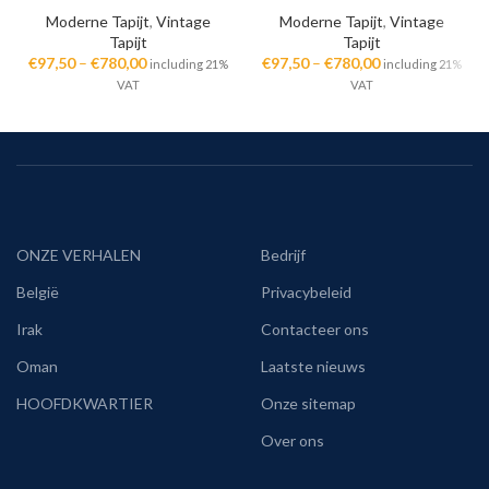
Moderne Tapijt
,
Vintage
Moderne Tapijt
,
Vintage
Tapijt
Tapijt
€
97,50
–
€
780,00
€
97,50
–
€
780,00
including 21%
including 21%
VAT
VAT
ONZE VERHALEN
Bedrijf
België
Privacybeleid
Irak
Contacteer ons
Oman
Laatste nieuws
HOOFDKWARTIER
Onze sitemap
Over ons