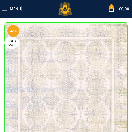
0
MENU
€
0,00
-40%
SOLD
OUT