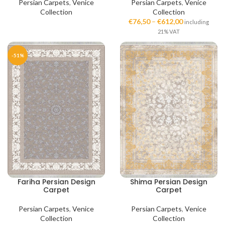
Persian Carpets
,
Venice
Persian Carpets
,
Venice
Collection
Collection
€
76,50
–
€
612,00
including
21% VAT
-51%
Fariha Persian Design
Shima Persian Design
Carpet
Carpet
Persian Carpets
,
Venice
Persian Carpets
,
Venice
Collection
Collection