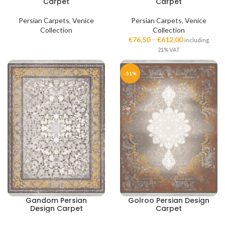
Carpet
Carpet
Persian Carpets
,
Venice
Persian Carpets
,
Venice
Collection
Collection
€
76,50
–
€
612,00
including
21% VAT
-51%
Gandom Persian
Golroo Persian Design
Design Carpet
Carpet