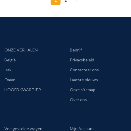
1
2
→
ONZE VERHALEN
Bedrijf
België
Privacybeleid
Irak
Contacteer ons
Oman
Laatste nieuws
HOOFDKWARTIER
Onze sitemap
Over ons
Veelgestelde vragen
Mijn Account