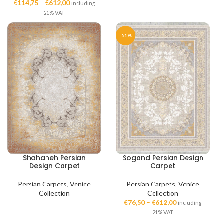
€
114,75
–
€
612,00
including
21% VAT
-51%
Shahaneh Persian
Sogand Persian Design
Design Carpet
Carpet
Persian Carpets
,
Venice
Persian Carpets
,
Venice
Collection
Collection
€
76,50
–
€
612,00
including
21% VAT