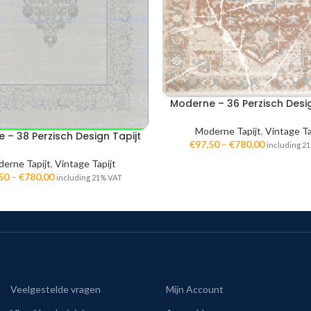
Moderne – 36 Perzisch Desig
Moderne Tapijt
,
Vintage Ta
 – 38 Perzisch Design Tapijt
€
97,50
–
€
780,00
including 2
erne Tapijt
,
Vintage Tapijt
50
–
€
780,00
including 21% VAT
Veelgestelde vragen
Mijn Account