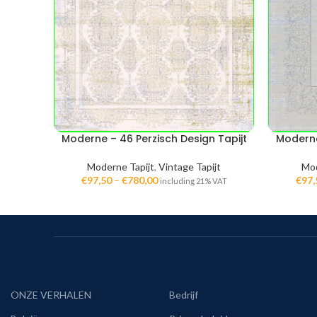
Moderne – 46 Perzisch Design Tapijt
Moderne
Moderne Tapijt
,
Vintage Tapijt
Mod
€
97,50
–
€
780,00
€
97,
including 21% VAT
ONZE VERHALEN
Bedrijf