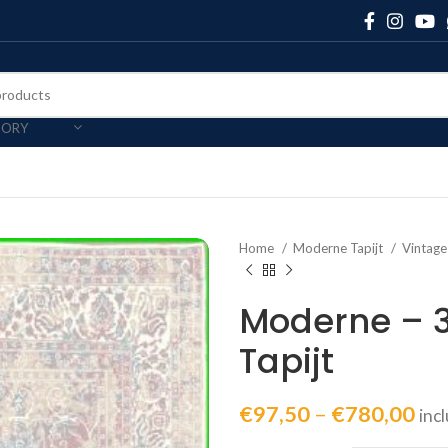
GORY
Home
Moderne Tapijt
Vintage
Moderne – 3
Tapijt
€
97,50
–
€
780,00
inc