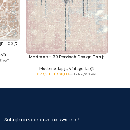
n Tapijt
Moder
pijt
M
Moderne – 30 Perzisch Design Tapijt
€
9
1% VAT
Moderne Tapijt
,
Vintage Tapijt
€
97,50
–
€
780,00
including 21% VAT
Schrijf u in voor onze nieuwsbrief!