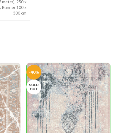
6 meter), 250 x
, Runner 100 x
300 cm
-40%
-40%
SOLD
SOLD
OUT
OUT