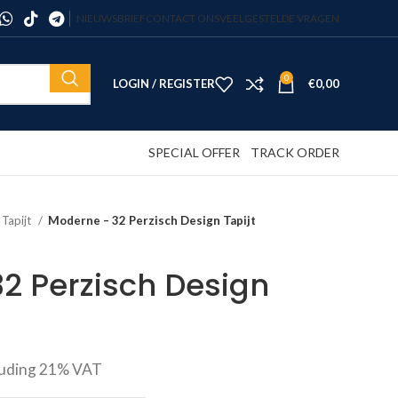
NIEUWSBRIEF
CONTACT ONS
VEELGESTELDE VRAGEN
0
LOGIN / REGISTER
€
0,00
SPECIAL OFFER
TRACK ORDER
 Tapijt
Moderne – 32 Perzisch Design Tapijt
2 Perzisch Design
luding 21% VAT