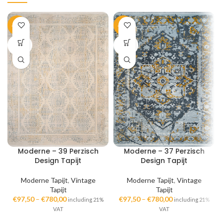
-40%
-40%
SOLD
SOLD
OUT
OUT
Moderne – 39 Perzisch
Moderne – 37 Perzisch
Design Tapijt
Design Tapijt
Moderne Tapijt
,
Vintage
Moderne Tapijt
,
Vintage
Tapijt
Tapijt
€
97,50
–
€
780,00
€
97,50
–
€
780,00
including 21%
including 21%
VAT
VAT