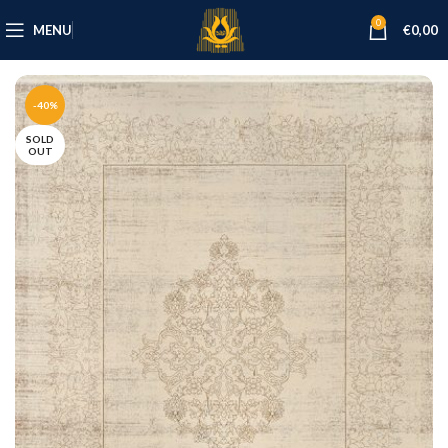
0
MENU
€
0,00
-40%
SOLD
OUT