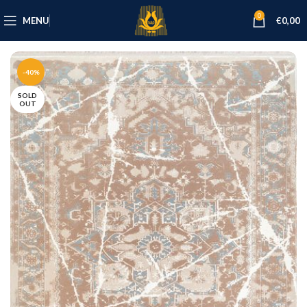
0
MENU
€
0,00
-40%
SOLD
OUT