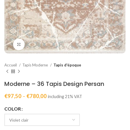
Click to enlarge
Accueil
Tapis Moderne
Tapis d'époque
Moderne – 36 Tapis Design Persan
€
97,50
–
€
780,00
including 21% VAT
COLOR