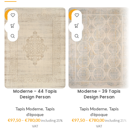
-40%
-40%
SOLD
SOLD
OUT
OUT
Moderne – 44 Tapis
Moderne – 39 Tapis
Design Persan
Design Persan
Tapis Moderne
,
Tapis
Tapis Moderne
,
Tapis
d'époque
d'époque
€
97,50
–
€
780,00
€
97,50
–
€
780,00
including 21%
including 21%
VAT
VAT