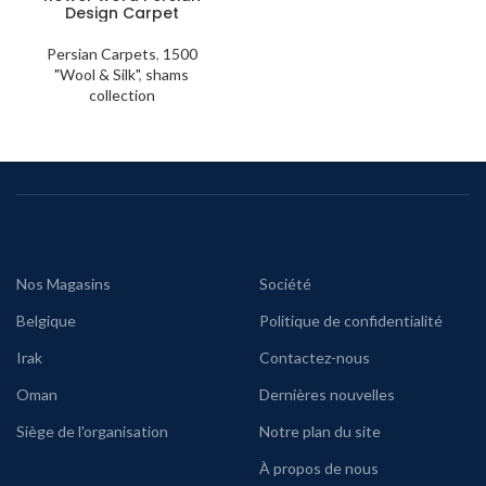
Design Carpet
Persian Carpets
,
1500
"Wool & Silk"
,
shams
collection
Nos Magasins
Société
Belgique
Politique de confidentialité
Irak
Contactez-nous
Oman
Dernières nouvelles
Siège de l'organisation
Notre plan du site
À propos de nous