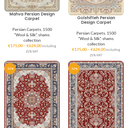
Mahva Persian Design
Golshifteh Persian
Carpet
Design Carpet
Persian Carpets
,
1500
Persian Carpets
,
1500
"Wool & Silk"
,
shams
"Wool & Silk"
,
shams
collection
collection
€
175,00
–
€
624,00
including
€
175,00
–
€
624,00
including
21% VAT
21% VAT
-53%
-53%