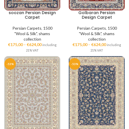
soozan Persian Design
Golbaran Persian
Carpet
Design Carpet
Persian Carpets
,
1500
Persian Carpets
,
1500
"Wool & Silk"
,
shams
"Wool & Silk"
,
shams
collection
collection
€
175,00
–
€
624,00
€
175,00
–
€
624,00
including
including
21% VAT
21% VAT
-53%
-53%