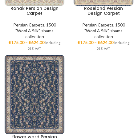
Ronak Persian Design
Roseland Persian
Carpet
Design Carpet
Persian Carpets
,
1500
Persian Carpets
,
1500
"Wool & Silk"
,
shams
"Wool & Silk"
,
shams
collection
collection
€
175,00
–
€
624,00
€
175,00
–
€
624,00
including
including
21% VAT
21% VAT
flower word Persian