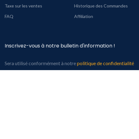
Taxe sur les ventes
Historique des Commandes
FAQ
Affiliation
Inscrivez-vous à notre bulletin d'information !
Sera utilisé conformément à notre
politique de confidentialité
[mc4wp_form id="74"]
Système de paiement:
Système d'expédition: