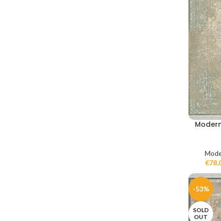
Modern
Mode
€
78,
-53%
SOLD
OUT