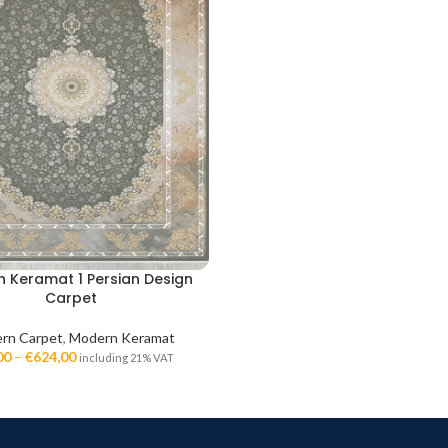
 Keramat 1 Persian Design
Carpet
rn Carpet
,
Modern Keramat
00
–
€
624,00
including 21% VAT