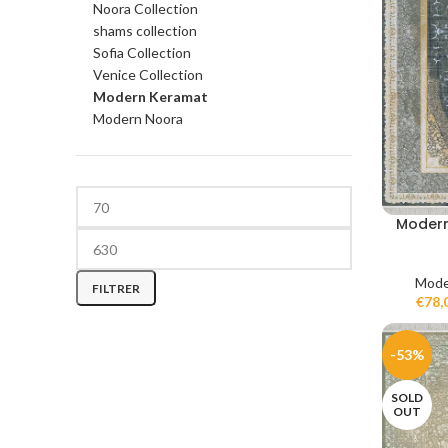
Noora Collection
shams collection
Sofia Collection
Venice Collection
Modern Keramat
Modern Noora
Modern
Prix min
Prix max
Mode
FILTRER
€
78,
-53%
SOLD
OUT