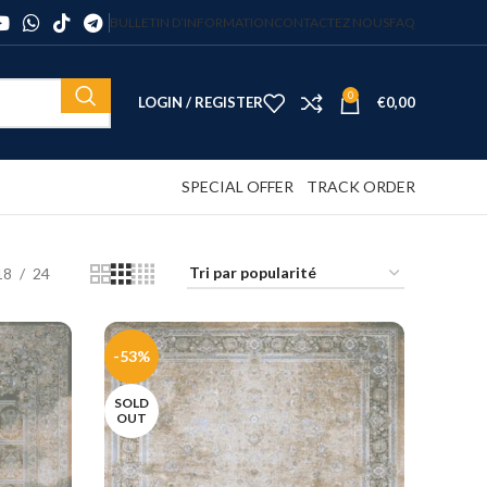
BULLETIN D’INFORMATION
CONTACTEZ NOUS
FAQ
0
LOGIN / REGISTER
€
0,00
SPECIAL OFFER
TRACK ORDER
18
24
-53%
SOLD
OUT