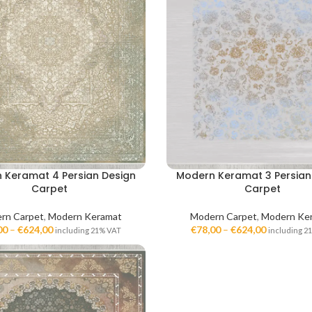
 Keramat 4 Persian Design
Modern Keramat 3 Persian
Carpet
Carpet
rn Carpet
,
Modern Keramat
Modern Carpet
,
Modern Ke
00
–
€
624,00
€
78,00
–
€
624,00
including 21% VAT
including 2