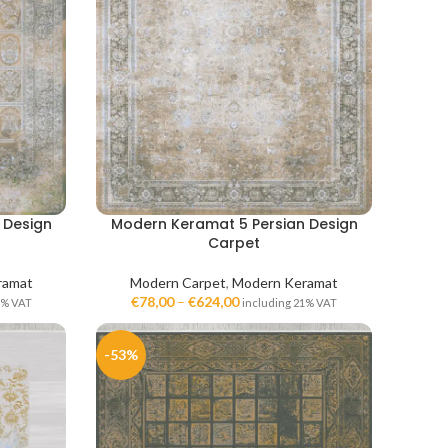
 Design
Modern Keramat 5 Persian Design
Carpet
ramat
Modern Carpet
,
Modern Keramat
€
78,00
–
€
624,00
1% VAT
including 21% VAT
-53%