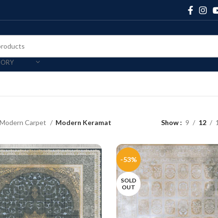
GORY
Modern Carpet
Modern Keramat
Show
9
12
-53%
SOLD
OUT