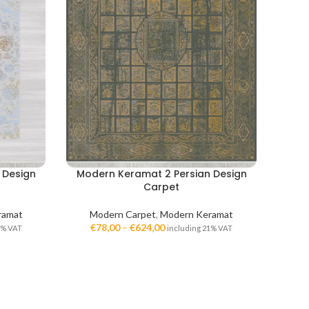
 Design
Modern Keramat 2 Persian Design
Carpet
ramat
Modern Carpet
,
Modern Keramat
€
78,00
–
€
624,00
1% VAT
including 21% VAT