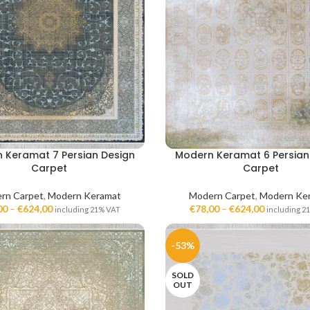
 Keramat 7 Persian Design
Modern Keramat 6 Persian
Carpet
Carpet
rn Carpet
,
Modern Keramat
Modern Carpet
,
Modern Ke
00
–
€
624,00
€
78,00
–
€
624,00
including 21% VAT
including 2
-53%
SOLD
OUT