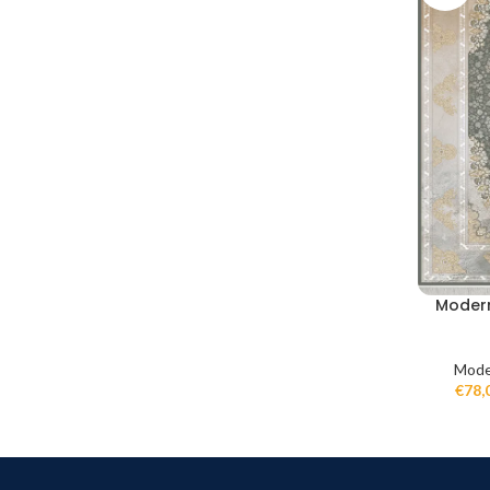
Modern
Mode
€
78,