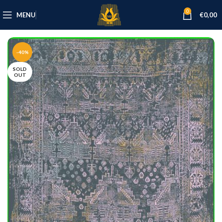
0
MENU
€
0,00
-40%
SOLD
OUT