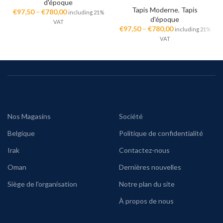
d'époque
Tapis Moderne
,
Tapis
€
97,50
–
€
780,00
including 21%
d'époque
VAT
€
97,50
–
€
780,00
including 21%
VAT
Nos Magasins
Société
Belgique
Politique de confidentialité
Irak
Contactez-nous
Oman
Dernières nouvelles
Siège de l'organisation
Notre plan du site
À propos de nous