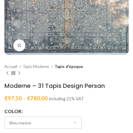
Click to enlarge
Accueil
Tapis Moderne
Tapis d'époque
Moderne – 31 Tapis Design Persan
€
97,50
–
€
780,00
including 21% VAT
COLOR