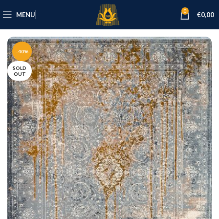
0
MENU
€
0,00
-40%
SOLD
OUT