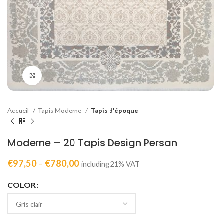
Click to enlarge
Accueil
Tapis Moderne
Tapis d'époque
Moderne – 20 Tapis Design Persan
€
97,50
–
€
780,00
including 21% VAT
COLOR