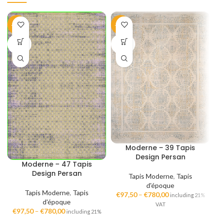
-40%
-40%
SOLD
SOLD
OUT
OUT
Moderne – 39 Tapis
Design Persan
Moderne – 47 Tapis
Design Persan
Tapis Moderne
,
Tapis
d'époque
Tapis Moderne
,
Tapis
€
97,50
–
€
780,00
including 21%
d'époque
VAT
€
97,50
–
€
780,00
including 21%