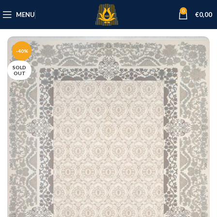
0
MENU
€
0,00
-40%
SOLD
OUT