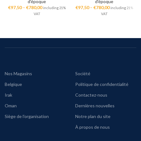
d'époque
d'époque
€
97,50
–
€
780,00
€
97,50
–
€
780,00
including 21%
including 21%
VAT
VAT
Nos Magasins
Société
Belgique
Politique de confidentialité
Irak
Contactez-nous
Oman
Dernières nouvelles
Siège de l'organisation
Notre plan du site
À propos de nous