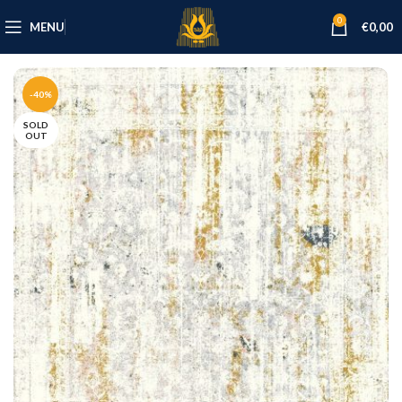
0
MENU
€
0,00
-40%
SOLD
OUT