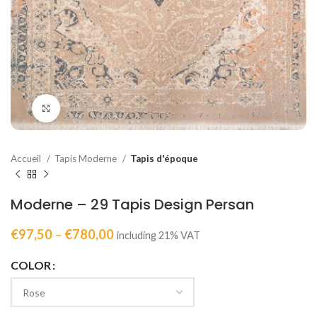
Click to enlarge
Accueil
Tapis Moderne
Tapis d'époque
Moderne – 29 Tapis Design Persan
€
97,50
–
€
780,00
including 21% VAT
COLOR