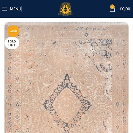
0
MENU
€
0,00
-40%
SOLD
OUT