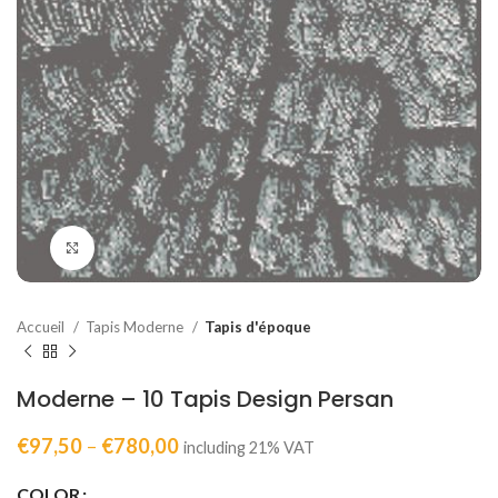
Click to enlarge
Accueil
Tapis Moderne
Tapis d'époque
Moderne – 10 Tapis Design Persan
€
97,50
–
€
780,00
including 21% VAT
COLOR