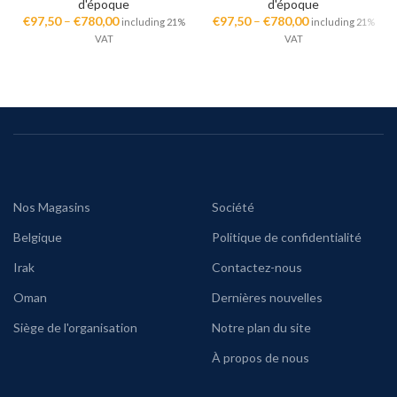
d'époque
d'époque
€
97,50
–
€
780,00
€
97,50
–
€
780,00
including 21%
including 21%
VAT
VAT
Nos Magasins
Société
Belgique
Politique de confidentialité
Irak
Contactez-nous
Oman
Dernières nouvelles
Siège de l'organisation
Notre plan du site
À propos de nous