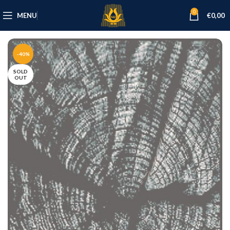
0
MENU
€
0,00
-40%
SOLD
OUT