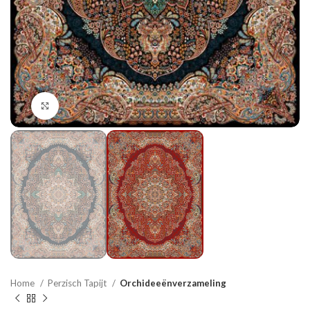
Click to enlarge
Home
Perzisch Tapijt
Orchideeënverzameling