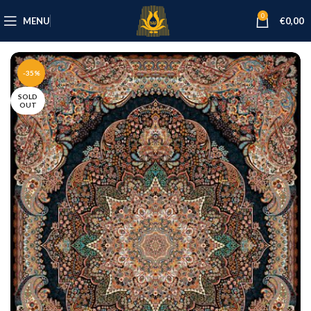
0
MENU
€
0,00
-35%
SOLD
OUT