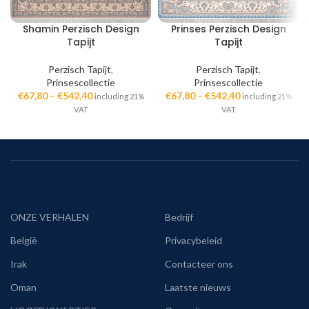
Shamin Perzisch Design
Prinses Perzisch Design
Tapijt
Tapijt
Perzisch Tapijt
,
Perzisch Tapijt
,
Prinsescollectie
Prinsescollectie
€
67,80
–
€
542,40
€
67,80
–
€
542,40
including 21%
including 21%
VAT
VAT
ONZE VERHALEN
Bedrijf
België
Privacybeleid
Irak
Contacteer ons
Oman
Laatste nieuws