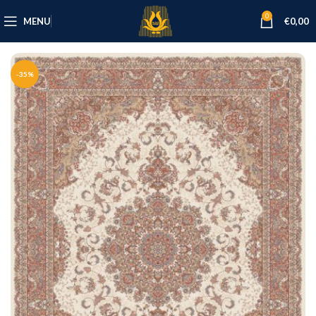
0
MENU
€
0,00
-35%