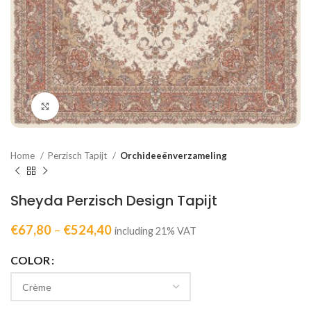
Click to enlarge
Home
Perzisch Tapijt
Orchideeënverzameling
Sheyda Perzisch Design Tapijt
€
67,80
–
€
524,40
including 21% VAT
COLOR