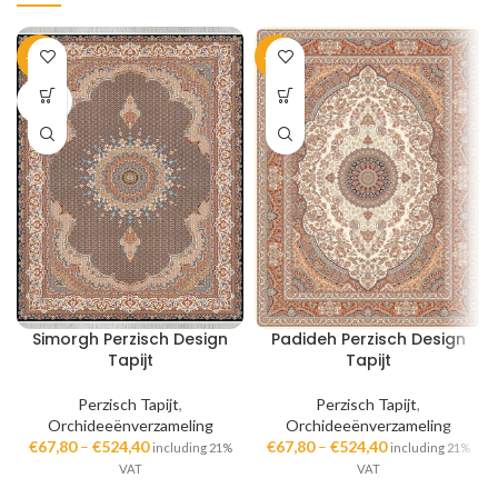
-35%
-35%
SOLD
OUT
Simorgh Perzisch Design
Padideh Perzisch Design
Tapijt
Tapijt
Perzisch Tapijt
,
Perzisch Tapijt
,
Orchideeënverzameling
Orchideeënverzameling
€
67,80
–
€
524,40
€
67,80
–
€
524,40
including 21%
including 21%
VAT
VAT