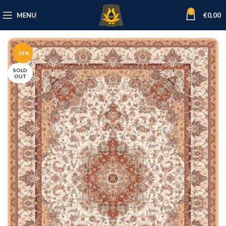
0
MENU
€
0,00
-35%
SOLD
OUT