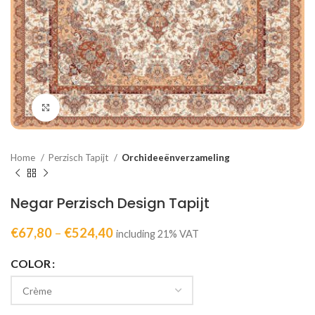
Click to enlarge
Home
Perzisch Tapijt
Orchideeënverzameling
Negar Perzisch Design Tapijt
€
67,80
–
€
524,40
including 21% VAT
COLOR