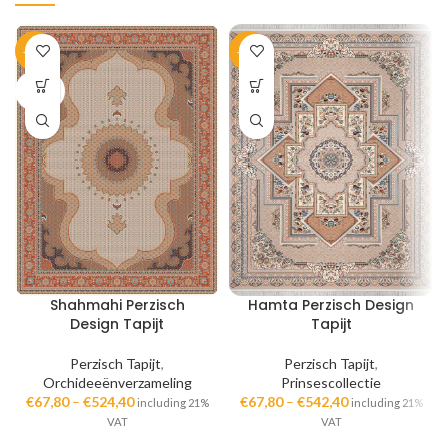
-35%
-33%
SOLD
OUT
Shahmahi Perzisch
Hamta Perzisch Design
Design Tapijt
Tapijt
Perzisch Tapijt
,
Perzisch Tapijt
,
Orchideeënverzameling
Prinsescollectie
€
67,80
–
€
524,40
€
67,80
–
€
542,40
including 21%
including 21%
VAT
VAT