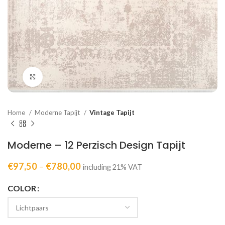
Click to enlarge
Home
Moderne Tapijt
Vintage Tapijt
Moderne – 12 Perzisch Design Tapijt
€
97,50
–
€
780,00
including 21% VAT
COLOR