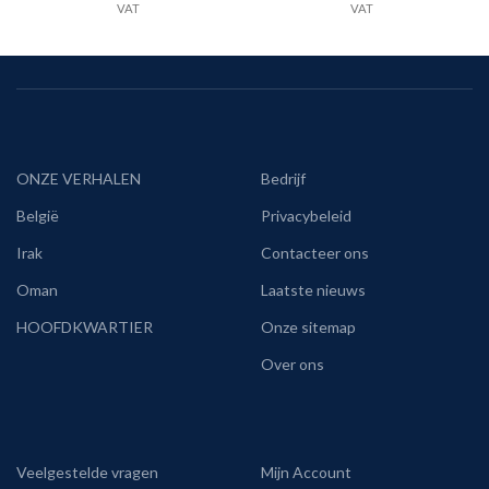
VAT
VAT
ONZE VERHALEN
Bedrijf
België
Privacybeleid
Irak
Contacteer ons
Oman
Laatste nieuws
HOOFDKWARTIER
Onze sitemap
Over ons
Veelgestelde vragen
Mijn Account