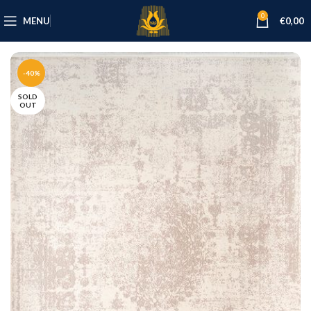
0
MENU
€
0,00
-40%
SOLD
OUT