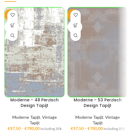
-40%
-40%
SOLD
SOLD
OUT
OUT
Moderne – 48 Perzisch
Moderne – 53 Perzisch
Design Tapijt
Design Tapijt
Moderne Tapijt
,
Vintage
Moderne Tapijt
,
Vintage
Tapijt
Tapijt
€
97,50
–
€
780,00
€
97,50
–
€
780,00
including 21%
including 21%