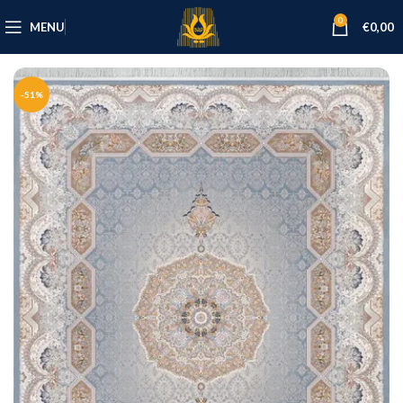
0
MENU
€
0,00
-51%