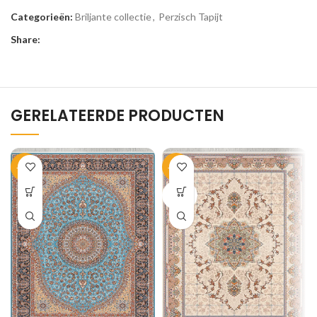
Categorieën:
Briljante collectie
,
Perzisch Tapijt
Share:
GERELATEERDE PRODUCTEN
-35%
-33%
SOLD
OUT