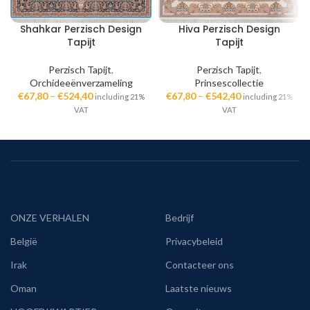
Shahkar Perzisch Design
Hiva Perzisch Design
Tapijt
Tapijt
Perzisch Tapijt
,
Perzisch Tapijt
,
Orchideeënverzameling
Prinsescollectie
€
67,80
–
€
524,40
€
67,80
–
€
542,40
including 21%
including 21%
VAT
VAT
ONZE VERHALEN
Bedrijf
België
Privacybeleid
Irak
Contacteer ons
Oman
Laatste nieuws