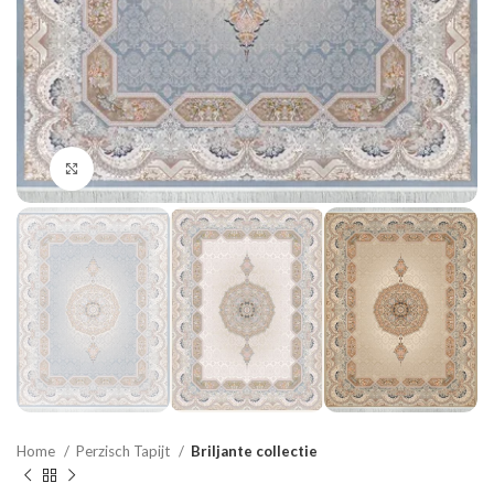
Click to enlarge
Home
Perzisch Tapijt
Briljante collectie