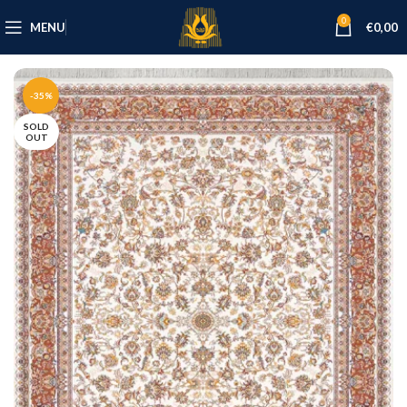
0
MENU
€
0,00
-35%
SOLD
OUT