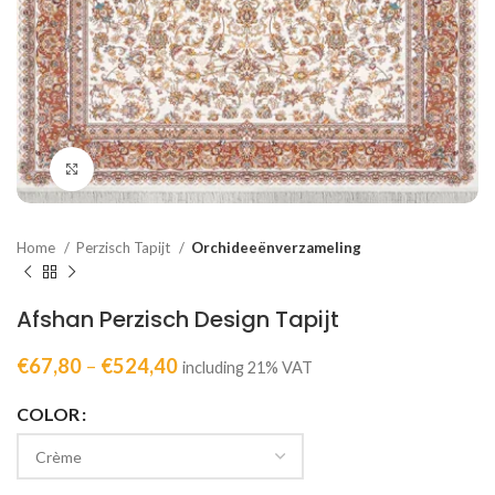
Click to enlarge
Home
Perzisch Tapijt
Orchideeënverzameling
Afshan Perzisch Design Tapijt
€
67,80
–
€
524,40
including 21% VAT
COLOR