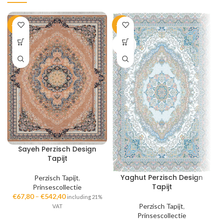
-33%
-33%
SOLD
OUT
Sayeh Perzisch Design
Tapijt
Yaghut Perzisch Design
Perzisch Tapijt
,
Tapijt
Prinsescollectie
€
67,80
–
€
542,40
including 21%
Perzisch Tapijt
,
VAT
Prinsescollectie