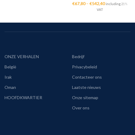
€
67,80
–
€
542,40
including 21%
VAT
ONZE VERHALEN
Bedrijf
België
Privacybeleid
Irak
Contacteer ons
Oman
Laatste nieuws
HOOFDKWARTIER
Onze sitemap
Over ons