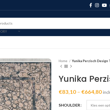
GORY
Home
Yunika Perzisch Design T
Yunika Perzi
€
83,10
–
€
664,80
inc
SHOULDER