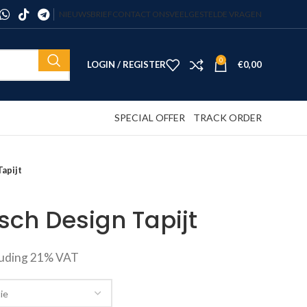
NIEUWSBRIEF
CONTACT ONS
VEELGESTELDE VRAGEN
0
LOGIN / REGISTER
€
0,00
SPECIAL OFFER
TRACK ORDER
apijt
sch Design Tapijt
luding 21% VAT