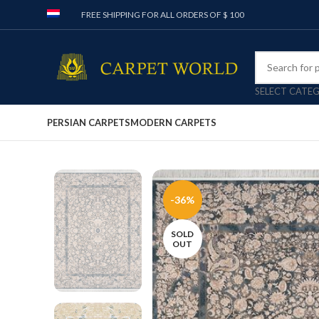
FREE SHIPPING FOR ALL ORDERS OF $ 100
SELECT CATE
PERSIAN CARPETS
MODERN CARPETS
-36%
SOLD
OUT