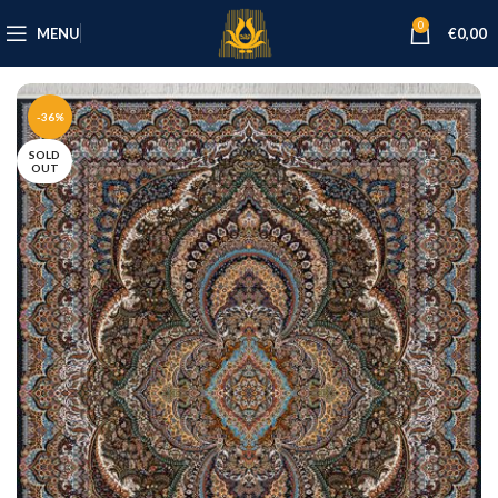
0
MENU
€
0,00
-36%
SOLD
OUT