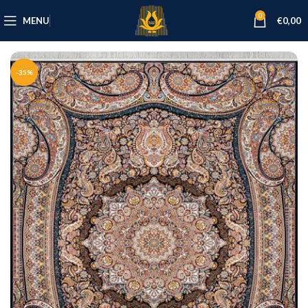
0
MENU
€
0,00
-35%