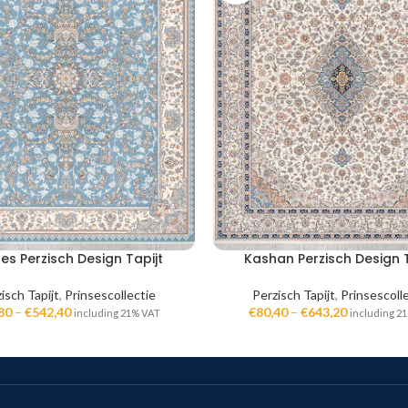
ses Perzisch Design Tapijt
Kashan Perzisch Design T
isch Tapijt
,
Prinsescollectie
Perzisch Tapijt
,
Prinsescoll
80
–
€
542,40
€
80,40
–
€
643,20
including 21% VAT
including 2