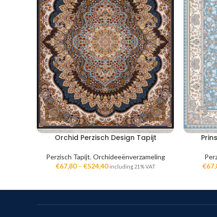
Orchid Perzisch Design Tapijt
Prin
Perzisch Tapijt
,
Orchideeënverzameling
Perz
€
67,80
–
€
524,40
€
67,
including 21% VAT