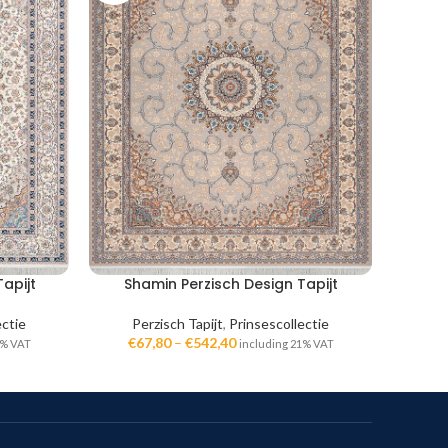
apijt
Shamin Perzisch Design Tapijt
Sa
ectie
Perzisch Tapijt
,
Prinsescollectie
Perzis
€
67,80
–
€
542,40
€
6
1% VAT
including 21% VAT