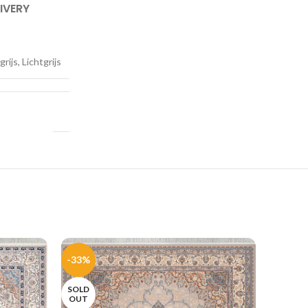
IVERY
ijs, Lichtgrijs
-33%
-35%
SOLD
SOLD
OUT
OUT