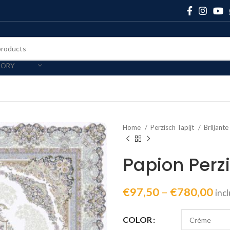
GORY
Home
Perzisch Tapijt
Briljante
Papion Perzi
€
97,50
–
€
780,00
inc
COLOR