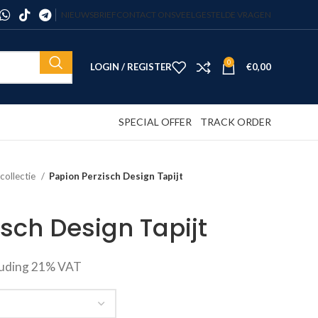
NIEUWSBRIEF
CONTACT ONS
VEELGESTELDE VRAGEN
0
LOGIN / REGISTER
€
0,00
SPECIAL OFFER
TRACK ORDER
 collectie
Papion Perzisch Design Tapijt
sch Design Tapijt
luding 21% VAT