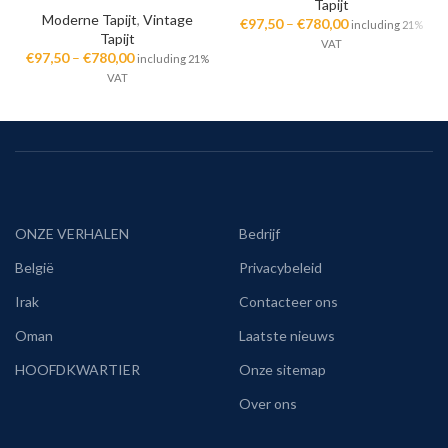
Tapijt
Moderne Tapijt
,
Vintage
€
97,50
–
€
780,00
including 21%
Tapijt
VAT
€
97,50
–
€
780,00
including 21%
VAT
ONZE VERHALEN
Bedrijf
België
Privacybeleid
Irak
Contacteer ons
Oman
Laatste nieuws
HOOFDKWARTIER
Onze sitemap
Over ons