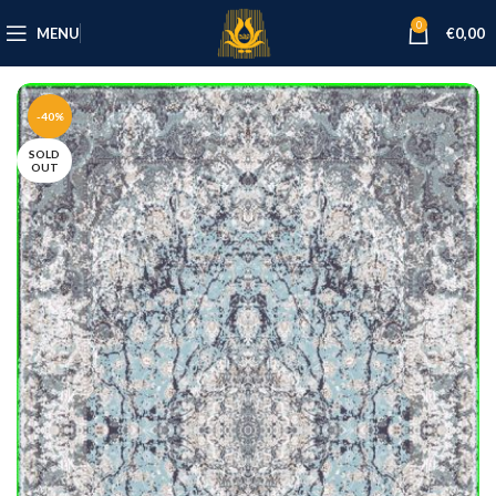
0
MENU
€
0,00
-40%
SOLD
OUT