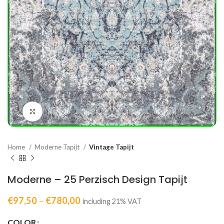
Click to enlarge
Home
Moderne Tapijt
Vintage Tapijt
Moderne – 25 Perzisch Design Tapijt
€
97,50
–
€
780,00
including 21% VAT
COLOR