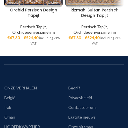
Orchid Perzisch Design
Rizmahi Sultan Perzisch
Tapijt
Design Tapijt
Perzisch Tapijt
,
Perzisch Tapijt
,
Orchideeënverzameling
Orchideeënverzameling
€
67,80
–
€
524,40
€
67,80
–
€
524,40
including 21%
including 21%
VAT
VAT
ONZE VERHALEN
Bedrijf
België
Privacybeleid
Irak
Contacteer ons
Oman
Laatste nieuws
HOOFDKWARTIER
Onze sitemap