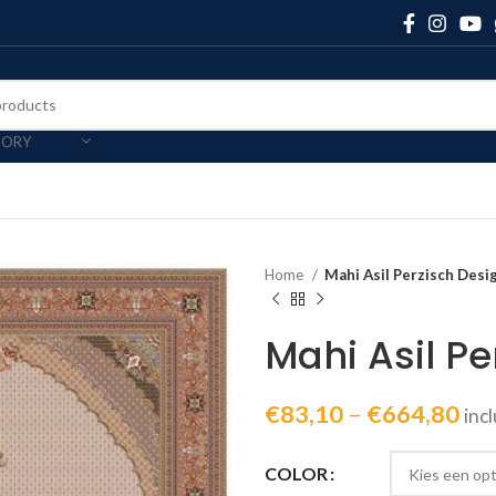
GORY
Home
Mahi Asil Perzisch Desig
Mahi Asil Pe
€
83,10
–
€
664,80
inc
COLOR