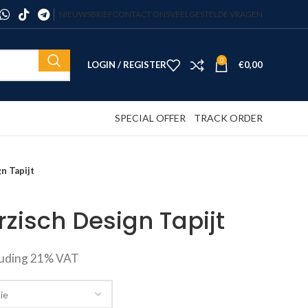
NIEUWSBRIEF
CONTACT ONS
VEELGESTELDE VRAGEN
0
LOGIN / REGISTER
€
0,00
SPECIAL OFFER
TRACK ORDER
n Tapijt
rzisch Design Tapijt
luding 21% VAT