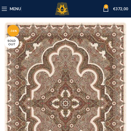
4
MENU
€
372,00
-36%
SOLD
OUT