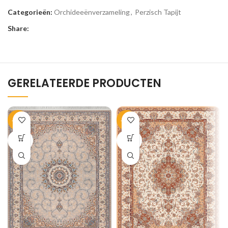
Categorieën:
Orchideeënverzameling
,
Perzisch Tapijt
Share:
GERELATEERDE PRODUCTEN
-33%
-35%
SOLD
SOLD
OUT
OUT