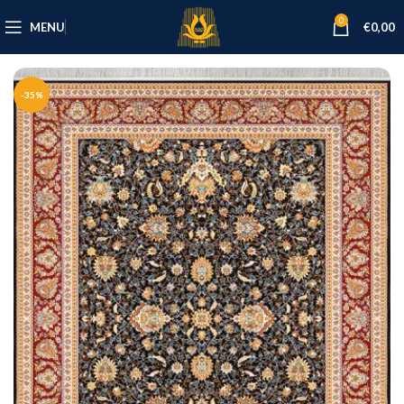
0
MENU
€
0,00
-35%