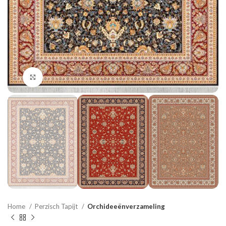
Click to enlarge
Home
Perzisch Tapijt
Orchideeënverzameling