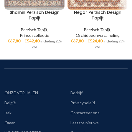
Shamin Perzisch Design
Negar Perzisch Design
Tapijt
Tapijt
Perzisch Tapijt
,
Perzisch Tapijt
,
Prinsescollectie
Orchideeënverzameling
€
67,80
–
€
542,40
€
67,80
–
€
524,40
including 21%
including 21%
VAT
VAT
ONZE VERHALEN
Bedrijf
België
Privacybeleid
Irak
Contacteer ons
Oman
Laatste nieuws